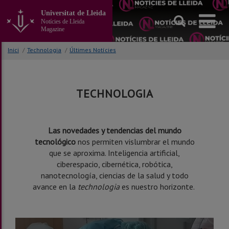
Anar
Universitat de Lleida
al
Notícies de Lleida
contingut
Magazine
principal
de
Inici
/
Technologia
/
Últimes Notícies
la
pàgina
TECHNOLOGIA
Las novedades y tendencias del mundo
tecnológico
nos permiten vislumbrar el mundo
que se aproxima. Inteligencia artificial,
ciberespacio, cibernética, robótica,
nanotecnología, ciencias de la salud y todo
avance en la
technologia
es nuestro horizonte.