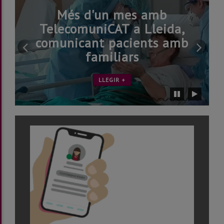
Més d'un mes amb
TelecomuniCAT a Lleida,
comunicant pacients amb
Ir
Ir
familiars
a
a
diapositiva
dia
LLEGIR +
anterior
sig
Detener
Reiniciar
carrusel
carrusel