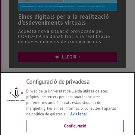
Eines digitals per a la realització
d'esdeveniments virtuals
Aquesta nova situació provocada pel
COVID-19 ha donat lloc a la realització
de noves maneres de comunicar-nos
LLEGIR +
Configuració de privadesa
El web de la Universitat de Lleida utilitza galetes
pròpies i de tercers per gestionar les vostres
Qui som?
preferències amb finalitats estadístiques i de
lletres.noticiesdelleida@udl.cat
màrqueting. Per a més informació, consulteu l’apartat
Universitat de Lleida
de política de galetes a l'
Avís legal
Grau en Comunicació i Periodisme Audiovisuals
Configuració