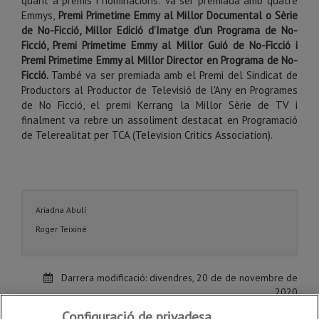
quant a premis i nominacions: va ser premiada amb quatre
Emmys,
Premi Primetime Emmy al Millor Documental o Sèrie
de No-Ficció, Millor Edició d’Imatge d’un Programa de No-
Ficció, Premi Primetime Emmy al Millor Guió de No-Ficció i
Premi Primetime Emmy al Millor Director en Programa de No-
Ficció.
També va ser premiada amb el Premi del Sindicat de
Productors al Productor de Televisió de l'Any en Programes
de No Ficció, el premi Kerrang la Millor Sèrie de TV i
finalment va rebre un assoliment destacat en Programació
de Telerealitat per TCA (Television Critics Association).
Ariadna Abulí
Roger Teixiné
Darrera modificació:
divendres, 20 de de novembre de
2020
Configuració de privadesa