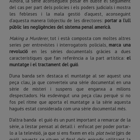
Alhora, la sèrie aconsegueix posar en dubte el seguiment
del cas per part dels policíes i els poders judicials i mostra
les febleses i la mala gestió d’aquest, aconseguint
d’aquesta manera l’objectiu de les directores:
portar a l’ull
públic les negligències del sistema penal americà.
Making a Murderer
, tot i està composta com moltes altres
series per entrevistes i interrogatoris policials,
marca una
revolució
en les sèries documentals gràcies a dues
característiques que fan referència a la part artística:
el
muntatge i el tractament del guió
.
D’una banda se’n destaca el muntatge al ser aquest una
peça clau, ja que converteix una sèrie documental en una
sèrie de misteri i suspens que enganxa a milions
d'espectadors. Ha esdevingut una peça clau perquè si no
fos pel ritme que aporta el muntatge a la sèrie aquesta
hagués estat considerada com una sèrie documental més.
D’altra banda el guió és un punt important a remarcar de la
sèrie, a l’estar pensat al detall i enfocat per poder portar-
lo a la televisió, ja que si ens fixem en els
plot twist
(girs de
guió), aquests se situen al final dels episodis utilitzant la