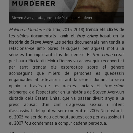
Steven Avery, protagonista de Making a Murderer
Making a Murderer
(Netflix, 2015-2018)
trenca els clixés de
les sèries documentals amb el
true crime
basat en la
història de Steve Avery.
Les sèries documentals han tendit a
relacionar-se amb obres feixugues, per aquest motiu la
sèrie és tan important dins del gènere. El
true crime
creat
per Laura Ricciardi i Moira Demos va aconseguir reconvertir i
per tant trencar els estereotips sobre el gènere
aconseguint que milers de persones es quedessin
enganxades al televisor mirant la sèrie i donant la seva
opinió a través de les xarxes socials. El
true-crime
submergeix a l’espectador en la història de Steven Avery, un
ciutadà dels Estats Units, que va passar divuit anys a la
presó acusat d’un crim d’agressió sexual i intent
d’assassinat, del qual va ser exonerat el 2003. No obstant,
el 2005 va ser de nou detingut, aquest cop per assassinat, i
el 2007 fou condemnat a complir cadena perpètua.