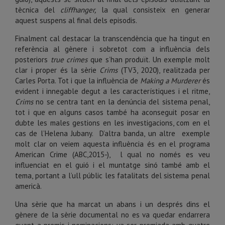
tècnica del
cliffhanger,
la qual consisteix en generar
aquest suspens al final dels episodis.
Finalment cal destacar la transcendència que ha tingut en
referència al gènere i sobretot com a influència dels
posteriors
true crimes
que s’han produït. Un exemple molt
clar i proper és la sèrie
Crims
(TV3, 2020), realitzada per
Carles Porta. Tot i que la influència de
Making a Murderer
és
evident i innegable degut a les característiques i el ritme,
Crims
no se centra tant en la denúncia del sistema penal,
tot i que en alguns casos també ha aconseguit posar en
dubte les males gestions en les investigacions, com en el
cas de l’Helena Jubany. D’altra banda, un altre exemple
molt clar on veiem aquesta influència és en el programa
American Crime (ABC,2015-), l qual no només es veu
influenciat en el guió i el muntatge sinó també amb el
tema, portant a l’ull públic les fatalitats del sistema penal
americà.
Una sèrie que ha marcat un abans i un després dins el
gènere de la sèrie documental no es va quedar endarrera