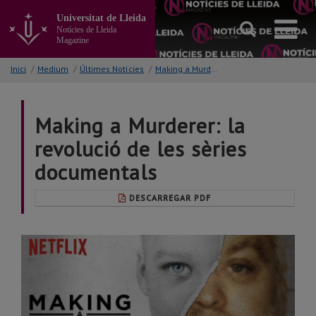
Anar
Universitat de Lleida
al
Notícies de Lleida
contingut
Magazine
principal
de
Inici
/
Medium
/
Últimes Notícies
/
Making a Murderer: la revolució de les sèries documental
la
pàgina
Making a Murderer: la
revolució de les sèries
documentals
DESCARREGAR PDF